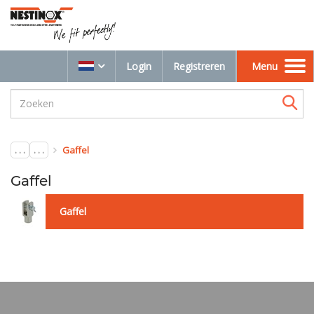
Login
Registreren
Menu
Toggle
navigation
. . .
. . .
Gaffel
Gaffel
Gaffel