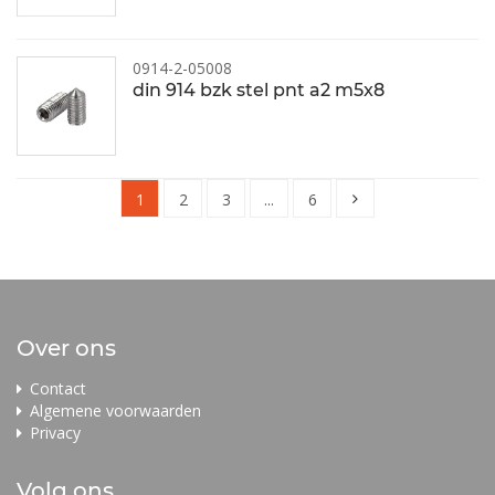
0914-2-05008
din 914 bzk stel pnt a2 m5x8
1
2
3
...
6
Over ons
Contact
Algemene voorwaarden
Privacy
Volg ons