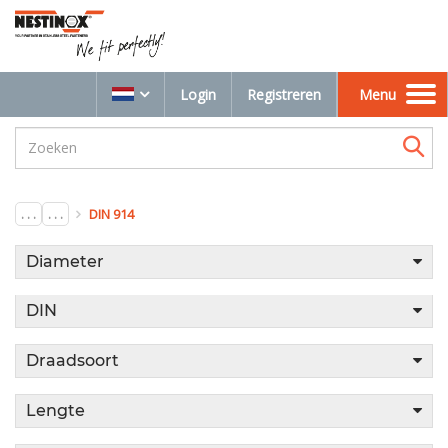
Login
Registreren
Menu
Toggle
navigation
. . .
. . .
DIN 914
Diameter
DIN
Draadsoort
Lengte