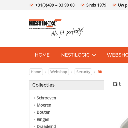
+31(0)499 – 33 90 00
Sinds 1979
Uw pa
HOME
NESTILOGIC
WEBSH
Home
Webshop
Security
Bit
Bit
Collecties
Schroeven
Moeren
Bouten
Ringen
Draadeind