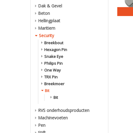
Dak & Gevel
Beton
Hellingplaat
Maritiem
Security
Breekbout
Hexagon Pin
Snake Eye
Philips Pin
One Way
TRX Pin
Breekmoer
Bit
Bit
RVS onderhoudsproducten
Machinevoeten
Pen
Stift