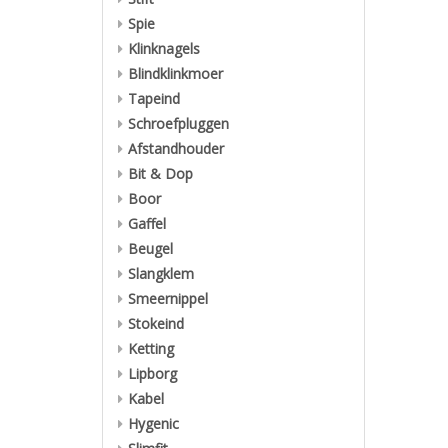
Spie
Klinknagels
Blindklinkmoer
Tapeind
Schroefpluggen
Afstandhouder
Bit & Dop
Boor
Gaffel
Beugel
Slangklem
Smeernippel
Stokeind
Ketting
Lipborg
Kabel
Hygenic