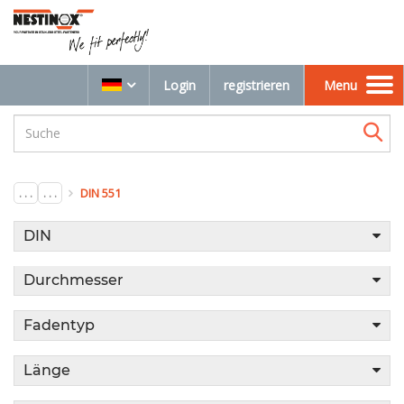
Login
registrieren
Menu
Toggle
navigation
. . .
. . .
DIN 551
DIN
Durchmesser
Fadentyp
Länge