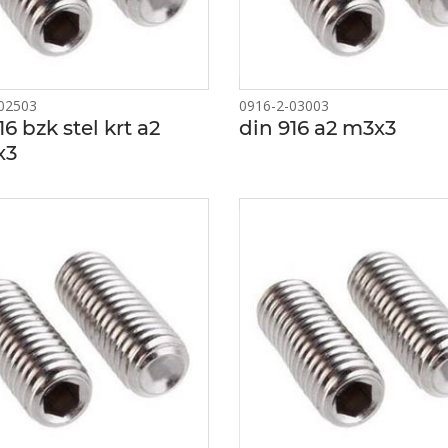
02503
0916-2-03003
16 bzk stel krt a2
din 916 a2 m3x3
x3