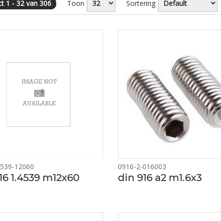
t 1 - 32 van 306
Toon
Sortering
539-12060
0916-2-016003
16 1.4539 m12x60
din 916 a2 m1.6x3