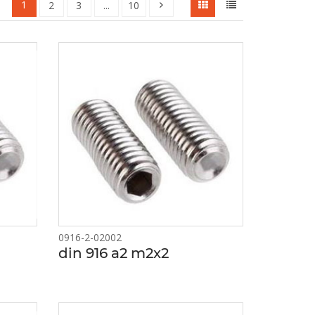
1
2
3
...
10
0916-2-02002
din 916 a2 m2x2