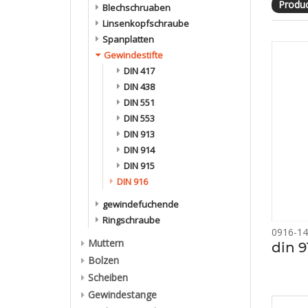
Produc
Blechschruaben
Linsenkopfschraube
Spanplatten
Gewindestifte
DIN 417
DIN 438
DIN 551
DIN 553
DIN 913
DIN 914
DIN 915
DIN 916
gewindefuchende
Ringschraube
0916-14
Muttern
din 9
Bolzen
Scheiben
Gewindestange