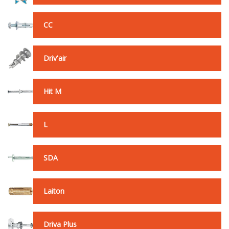
CC
Driv'air
Hit M
L
SDA
Laiton
Driva Plus