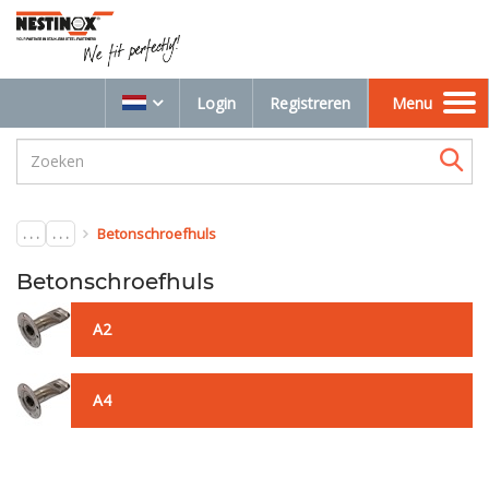
Login
Registreren
Menu
Toggle
navigation
. . .
. . .
Betonschroefhuls
Betonschroefhuls
A2
A4